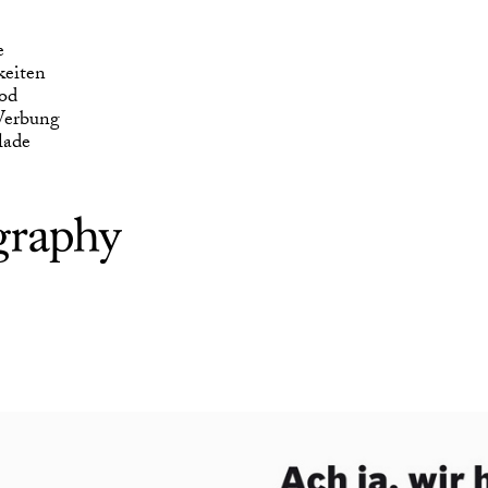
lade
e
keiten
od
erbung
lade