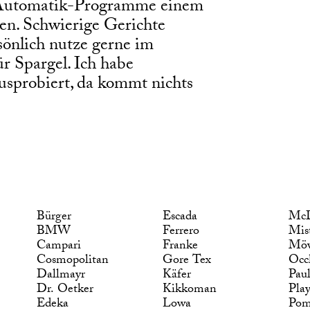
e Automatik-Programme einem
en. Schwierige Gerichte
rsönlich nutze gerne im
 Spargel. Ich habe
sprobiert, da kommt nichts
Bürger
Escada
McD
BMW
Ferrero
Mis
Campari
Franke
Möv
Cosmopolitan
Gore Tex
Occ
Dallmayr
Käfer
Pau
Dr. Oetker
Kikkoman
Pla
Edeka
Lowa
Po