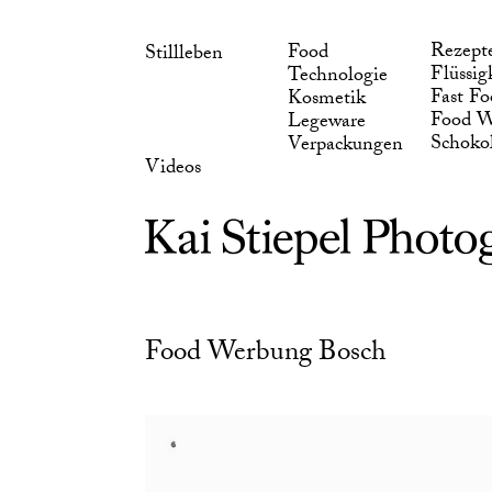
Skip
Schoko
Verpackungen
to
Videos
Rezept
Food
Stillleben
content
Flüssig
Technologie
Fast Fo
Kosmetik
Food W
Legeware
Schoko
Verpackungen
Videos
Food Werbung Bosch