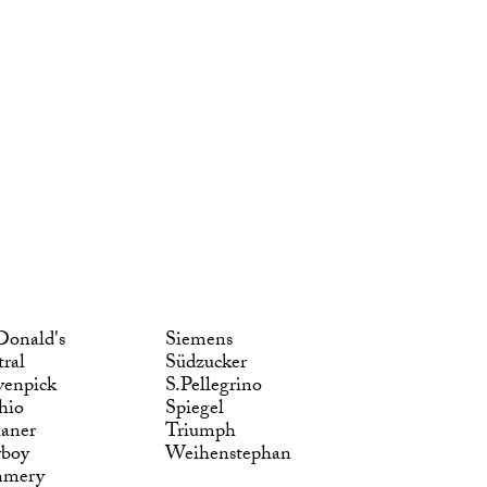
onald's
Siemens
tral
Südzucker
enpick
S.Pellegrino
hio
Spiegel
laner
Triumph
yboy
Weihenstephan
mmery