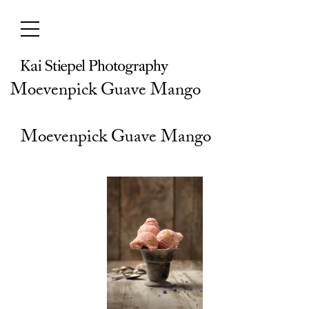
Skip
to
content
Moevenpick Guave Mango
Moevenpick Guave Mango